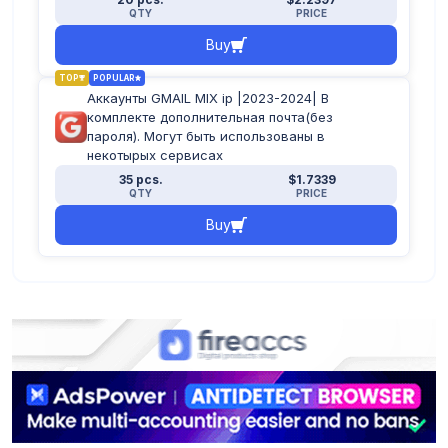
QTY
PRICE
Buy
TOP
POPULAR
Аккаунты GMAIL MIX ip |2023-2024| В
комплекте дополнительная почта(без
пароля). Могут быть использованы в
некотырых сервисах
35 pcs.
$1.7339
QTY
PRICE
Buy