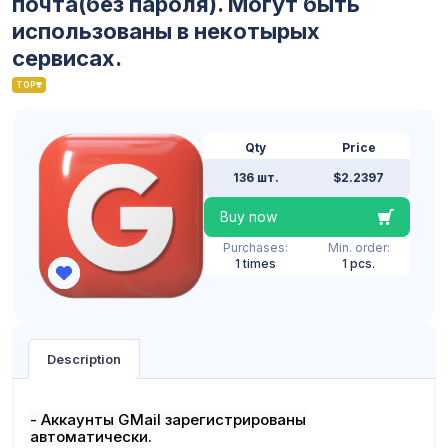
почта(без пароля). Могут быть
использованы в некотырых
сервисах.
TOP
Qty
Price
136 шт.
$2.2397
Buy now
Purchases:
Min. order:
1 times
1 pcs.
Description
- Аккаунты GMail зарегистрированы
автоматически.