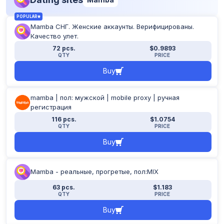
POPULAR
Mamba СНГ. Женские аккаунты. Верифицированы.
Качество улет.
72 pcs.
$0.9893
QTY
PRICE
Buy
mamba | пол: мужской | mobile proxy | ручная
регистрация
116 pcs.
$1.0754
QTY
PRICE
Buy
Mamba - реальные, прогретые, пол:MIX
63 pcs.
$1.183
QTY
PRICE
Buy