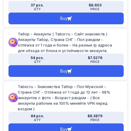
37 pcs.
$8.603
QTY
PRICE
Buy
Табор - Аккаунты ( Tabor.ru - Сайт знакомств )
Аккаунты Табор, Страна СНГ - Пол рандом -
отлёжка от 1 года и более - На разные Ip адреса
для обхода от блока и устойчивости аккаунта.
54 pcs.
$7.5276
QTY
PRICE
Buy
Tabor.ru - Знакомства Табор - Пол Мужской -
Страна СНГ - Отлёжка от 1 года до 12 лет - 98%
аккаунтов с фото - Возраст рандом - ( Все
аккаунты рабочие на 100% меняйте VPN перед
входом )
84 pcs.
$8.3879
QTY
PRICE
Buy