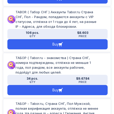
TABOR ( Табор СНГ ) Аккаунты Tabor.ru Страна
СНГ, Пол - Рандом, попадаются аккаунты с VIP
статусом, отлёжка от 1 года до 4 лет, на разные
IP - Адреса, для обхода блокировки.
106 pcs.
$8.603
QTY
PRICE
Buy
ТАБОР ( Tabor.ru - знакомства ) Страна СНГ,
номера подтверждены, отлёжка не меньше 1
года, пол рандом, все аккаунты рабочие,
подойдут для любых целей.
34 pcs.
$9.6784
QTY
PRICE
Buy
ТАБОР - Tabor.ru, Страна СНГ, Пол Мужской,
полная верификация аккаунта, отлёжка не менее
года. На разные ip - адреса ( Германия, Англия,