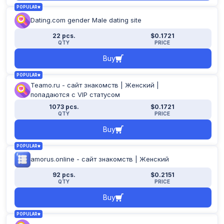
POPULAR
Dating.com gender Male dating site
22 pcs.
$0.1721
QTY
PRICE
Buy
POPULAR
Teamo.ru - сайт знакомств | Женский |
попадаются с VIP статусом
1073 pcs.
$0.1721
QTY
PRICE
Buy
POPULAR
amorus.online - сайт знакомств | Женский
92 pcs.
$0.2151
QTY
PRICE
Buy
POPULAR