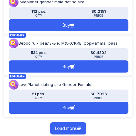
loveplanet gender male dating site
112 pcs.
$0.2151
QTY
PRICE
Buy
POPULAR
Beboo.ru - реальные, МУЖСКИЕ, формат mail:pass
534 pcs.
$0.4302
QTY
PRICE
Buy
POPULAR
LovePlanet-dating site Gender-Female
51 pcs.
$0.7026
QTY
PRICE
Buy
Load more