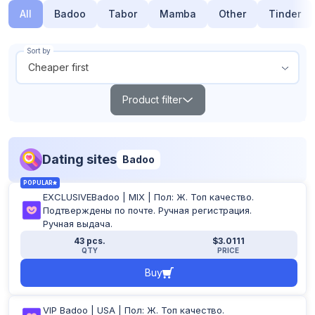
All
Badoo
Tabor
Mamba
Other
Tinder
Sort by
Cheaper first
Product filter
Search
Dating sites
Badoo
Products out of stock
POPULAR
Show all
EXCLUSIVEBadoo | MIX | Пол: Ж. Топ качество.
From
To
Подтверждены по почте. Ручная регистрация.
$
$
Ручная выдача.
43 pcs.
$3.0111
QTY
PRICE
Buy
POPULAR
TOP
NEW
VIP Badoo | USA | Пол: Ж. Топ качество.