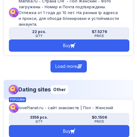
Mamba.ru - Страна СНГ - Пол Женский - Фото
загружены - Номер и Почта подтверждены.
Отлёжка от 1 года до 10 лет. На разные Ip адреса
и прокси, для обхода блокировки и устойчивости
аккаунта.
22 pcs.
$7.5276
QTY
PRICE
Buy
Load more
Dating sites
Other
POPULAR
lovePlanet.ru - сайт знакомств | Пол - Женский
3356 pcs.
$0.1506
QTY
PRICE
Buy