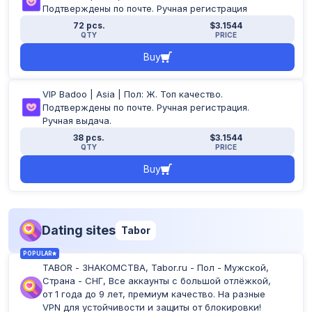
Reset filter
Подтверждены по почте. Ручная регистрация
72 pcs.
$3.1544
Apply filter
QTY
PRICE
Buy
VIP Badoo | Asia | Пол: Ж. Топ качество.
Подтверждены по почте. Ручная регистрация.
Ручная выдача.
38 pcs.
$3.1544
QTY
PRICE
Buy
Dating sites
Tabor
POPULAR
TABOR - ЗНАКОМСТВА, Tabor.ru - Пол - Мужской,
Страна - СНГ, Все аккаунты с большой отлёжкой,
от 1 года до 9 лет, премиум качество. На разные
VPN для устойчивости и защиты от блокировки!