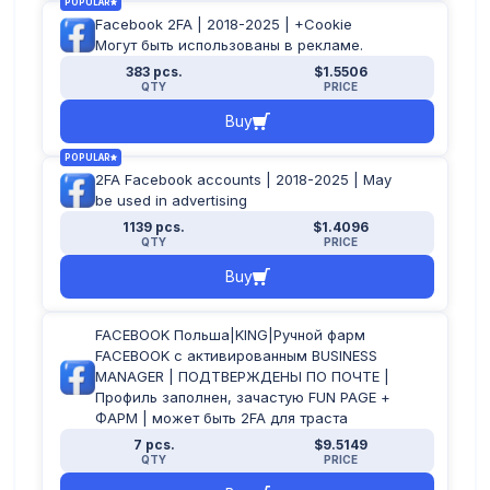
POPULAR
Facebook 2FA | 2018-2025 | +Cookie
Могут быть использованы в рекламе.
383 pcs.
$1.5506
QTY
PRICE
Buy
POPULAR
2FA Facebook accounts | 2018-2025 | May
be used in advertising
1139 pcs.
$1.4096
QTY
PRICE
Buy
FACEBOOK Польша|KING|Ручной фарм
FACEBOOK с активированным BUSINESS
MANAGER | ПОДТВЕРЖДЕНЫ ПО ПОЧТЕ |
Профиль заполнен, зачастую FUN PAGE +
ФАРМ | может быть 2FA для траста
7 pcs.
$9.5149
QTY
PRICE