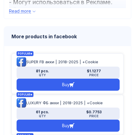
- Могут использоваться в Рекламе.
- Зарегистрирован с ip разных стран
Read more
мира.
- Формат аккаунта: login:password:2FA
More products in facebook
POPULAR
SUPER FB акки | 2018-2025 | +Cookie
81 pcs.
$1.1277
QTY
PRICE
Buy
POPULAR
LUXURY ФБ акки | 2018-2025 | +Cookie
61 pcs.
$0.7753
QTY
PRICE
Buy