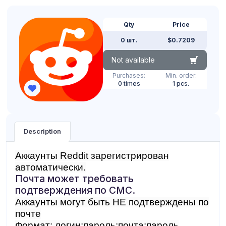
Qty
Price
0 шт.
$0.7209
Not available
Purchases:
Min. order:
0 times
1 pcs.
Description
Аккаунты Reddit зарегистрирован
автоматически.
Почта может требовать
подтверждения по СМС.
Аккаунты могут быть НЕ подтверждены по
почте
Формат: логин:пароль:почта:пароль