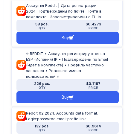
Аккаунты Reddit | Дата регистрации -
2024. Подтверждены по почте. Почта в
комплекте . Зарегистрированы с EU ip
58 pcs.
$0.4273
QTY
PRICE
Buy
⭐ REDDIT • Аккаунты регистрируются на
ESP (Испания) IP • Подтверждены по Email
(идёт в комплекте) • Профиль частично
заполнен • Реальные имена
пользователей ⭐
226 pcs.
$0.1197
QTY
PRICE
Buy
Reddit 02.2024. Accounts data format.
Login:passwrod:email:profie link
132 pcs.
$0.9614
QTY
PRICE