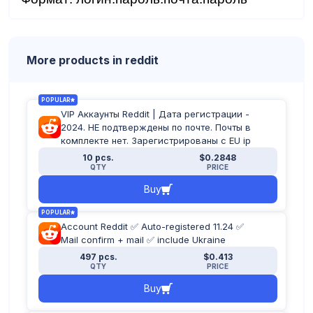
More products in reddit
POPULAR
VIP Аккаунты Reddit | Дата регистрации -
2024. НЕ подтверждены по почте. Почты в
комплекте нет. Зарегистрированы с EU ip
10 pcs.
$0.2848
QTY
PRICE
Buy
POPULAR
Account Reddit ✅ Auto-registered 11.24 ✅
Mail confirm + mail ✅ include Ukraine
497 pcs.
$0.413
QTY
PRICE
Buy