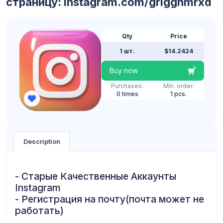
страницу: instagram.com/grigghmrxd
Qty
Price
1 шт.
$14.2424
Buy now
Purchases:
Min. order:
0 times
1 pcs.
Description
- Старые Качественные Аккаунты
Instagram
- Регистрация на почту(почта может не
работать)