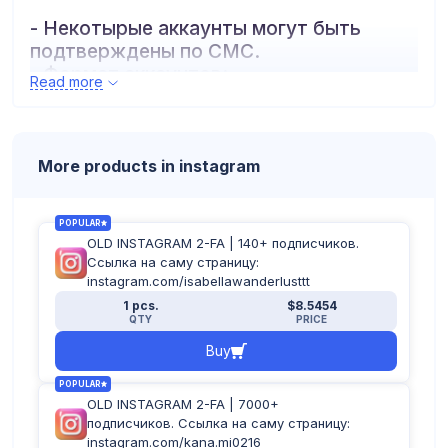
- Некотырые аккаунты могут быть
подтверждены по СМС.
- Формат аккаунтов:
Read more
логин:пароль:почта:пароль_почты:2fa
More products in instagram
POPULAR
OLD INSTAGRAM 2-FA | 140+ подписчиков.
Ссылка на саму страницу:
instagram.com/isabellawanderlusttt
1 pcs.
$8.5454
QTY
PRICE
Buy
POPULAR
OLD INSTAGRAM 2-FA | 7000+
подписчиков. Ссылка на саму страницу:
instagram.com/kana.mi0216