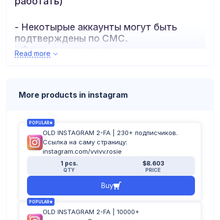
работать)
- Некотырые аккаунты могут быть
подтверждены по СМС.
- Формат аккаунтов:
Read more
логин:пароль:почта:пароль_почты:2fa
More products in instagram
POPULAR
OLD INSTAGRAM 2-FA | 230+ подписчиков.
Ссылка на саму страницу:
instagram.com/vvivv.rosie
1 pcs.
$8.603
QTY
PRICE
Buy
POPULAR
OLD INSTAGRAM 2-FA | 10000+