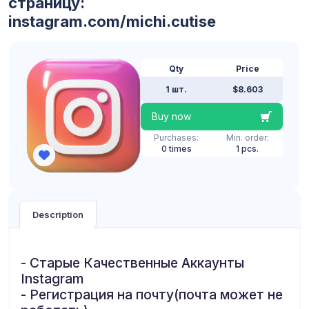
страницу:
instagram.com/michi.cutise
Qty
Price
1 шт.
$8.603
Buy now
Purchases:
Min. order:
0 times
1 pcs.
Description
- Старые Качественные Аккаунты
Instagram
- Регистрация на почту(почта может не