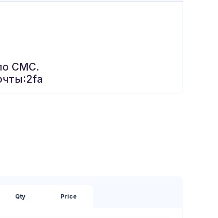
по СМС.
очты:2fa
Qty
Price