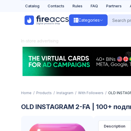
Catalog
Contacts
Rules
FAQ
Partners
Categories
In-store advertising
Home
Products
Instagram
With Followers
OLD INSTAGRA
OLD INSTAGRAM 2-FA | 100+ подпи
Description