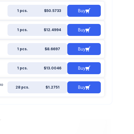
Buy
1 pcs.
$50.5733
Buy
1 pcs.
$12.4994
Buy
1 pcs.
$8.6697
Buy
1 pcs.
$13.0046
по
Buy
28 pcs.
$1.2751