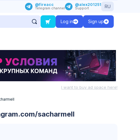
@fireacc
@alex201251
RU
Telegram channel
Support
Log in
Sign up
I want to buy ad space here!
charmell
agram.com/sacharmell