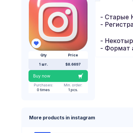
- Старые 
- Регистр
- Некоты
- Формат 
Qty
Price
1 шт.
$8.6697
Buy now
Purchases:
Min. order:
0 times
1 pcs.
More products in instagram