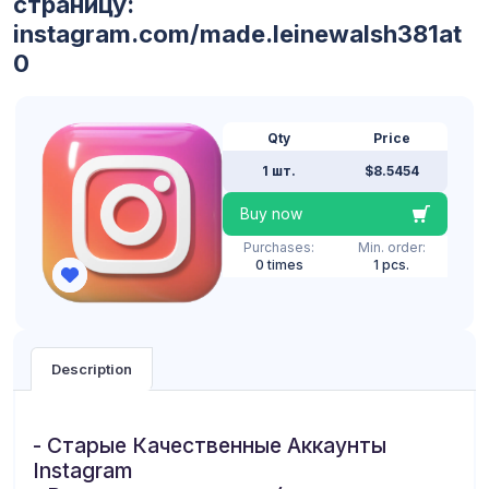
страницу:
instagram.com/made.leinewalsh381at
0
Qty
Price
1 шт.
$8.5454
Buy now
Purchases:
Min. order:
0 times
1 pcs.
Description
- Старые Качественные Аккаунты
Instagram