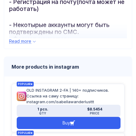
- Регистрация на почту(почта может не
работать)
- Некотырые аккаунты могут быть
подтверждены по СМС.
- Формат аккаунтов:
Read more
логин:пароль:почта:пароль_почты:2fa
More products in instagram
POPULAR
OLD INSTAGRAM 2-FA | 140+ подписчиков.
Ссылка на саму страницу:
instagram.com/isabellawanderlusttt
1 pcs.
$8.5454
QTY
PRICE
Buy
POPULAR