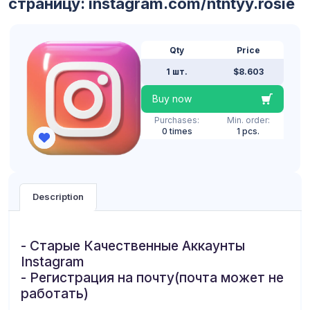
страницу: instagram.com/ntntyy.rosie
Qty
Price
1 шт.
$8.603
Buy now
Purchases:
Min. order:
0 times
1 pcs.
Description
- Старые Качественные Аккаунты
Instagram
- Регистрация на почту(почта может не
работать)