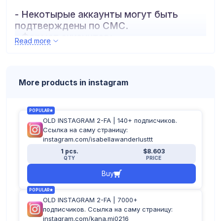
- Некотырые аккаунты могут быть
подтверждены по СМС.
- Формат аккаунтов:
Read more
логин:пароль:почта:пароль_почты:2fa
More products in instagram
POPULAR
OLD INSTAGRAM 2-FA | 140+ подписчиков.
Ссылка на саму страницу:
instagram.com/isabellawanderlusttt
1 pcs.
$8.603
QTY
PRICE
Buy
POPULAR
OLD INSTAGRAM 2-FA | 7000+
подписчиков. Ссылка на саму страницу:
instagram.com/kana.mi0216