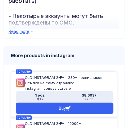
работать)
- Некотырые аккаунты могут быть
подтверждены по СМС.
- Формат аккаунтов:
Read more
логин:пароль:почта:пароль_почты:2fa
More products in instagram
POPULAR
OLD INSTAGRAM 2-FA | 230+ подписчиков.
Ссылка на саму страницу:
instagram.com/vvivv.rosie
1 pcs.
$8.6037
QTY
PRICE
Buy
POPULAR
OLD INSTAGRAM 2-FA | 10000+