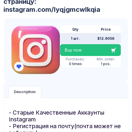
страницу:
instagram.com/lyqjgmcwlkqia
Qty
Price
1 шт.
$12.9056
Buy now
Purchases:
Min. order:
0 times
1 pcs.
Description
- Старые Качественные Аккаунты
Instagram
- Регистрация на почту(почта может не