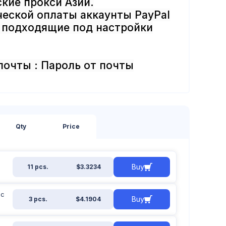
кие прокси Азии.
еской оплаты аккаунты PayPal
), подходящие под настройки
 почты : Пароль от почты
Qty
Price
Buy
11 pcs.
$3.3234
 с
Buy
3 pcs.
$4.1904