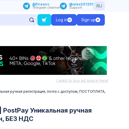
@fireacc
@alex201251
RU
Telegram channel
Support
Log in
Sign up
I want to buy ad space here!
альная ручная регистрация, почта с доступом, ПОСТОПЛАТА,
| PostPay Уникальная ручная
н, БЕЗ НДС