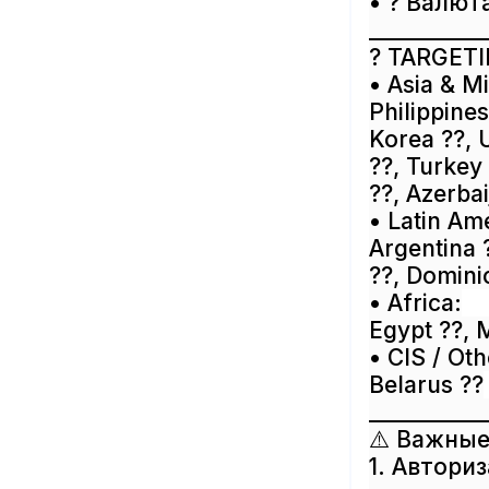
• ? Валют
___________
? TARGETIN
• Asia & Mi
Philippine
Korea ??, 
??, Turkey
??, Azerbai
• Latin Am
Argentina 
??, Domini
• Africa:
Egypt ??, 
• CIS / Oth
Belarus ??
___________
⚠️ Важные
1. Автори