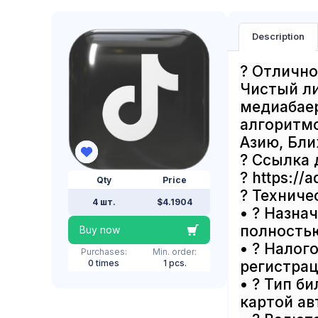
Description
? Отлично
Чистый л
медиабаер
алгоритмо
Азию, Бли
? Ссылка 
? https://a
Qty
Price
? Техниче
4 шт.
$4.1904
• ? Назна
полность
Buy now
• ? Налог
Purchases:
Min. order:
0 times
1 pcs.
регистрац
• ? Тип б
картой ав