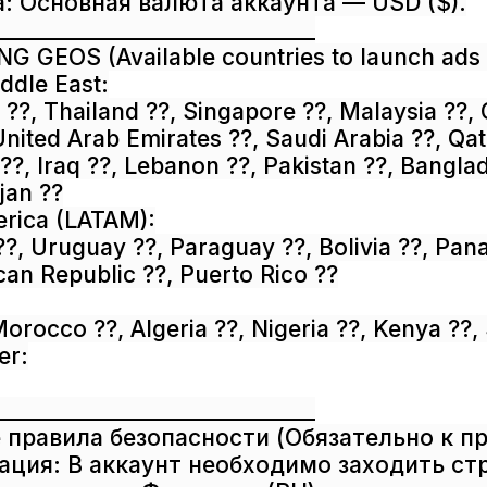
а: Основная валюта аккаунта — USD ($).
_____________________________
G GEOS (Available countries to launch ads 
ddle East:
s ??, Thailand ??, Singapore ??, Malaysia ??,
United Arab Emirates ??, Saudi Arabia ??, Qa
 ??, Iraq ??, Lebanon ??, Pakistan ??, Bangla
jan ??
erica (LATAM):
??, Uruguay ??, Paraguay ??, Bolivia ??, Pan
can Republic ??, Puerto Rico ??
Morocco ??, Algeria ??, Nigeria ??, Kenya ??,
er:
_____________________________
 правила безопасности (Обязательно к п
зация: В аккаунт необходимо заходить ст