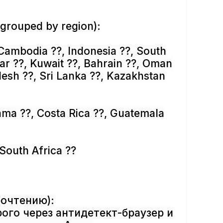
grouped by region):
 Cambodia ??, Indonesia ??, South
tar ??, Kuwait ??, Bahrain ??, Oman
desh ??, Sri Lanka ??, Kazakhstan
ama ??, Costa Rica ??, Guatemala
 South Africa ??
рочтению):
рого через антидетект-браузер и