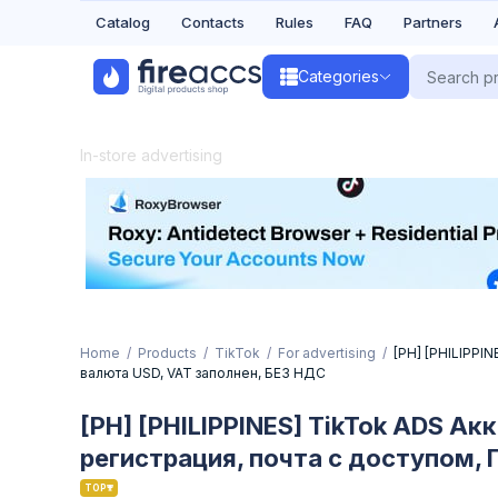
Catalog
Contacts
Rules
FAQ
Partners
Categories
In-store advertising
Home
Products
TikTok
For advertising
[PH] [PHILIPPI
валюта USD, VAT заполнен, БЕЗ НДС
[PH] [PHILIPPINES] TikTok ADS 
регистрация, почта с доступом,
TOP