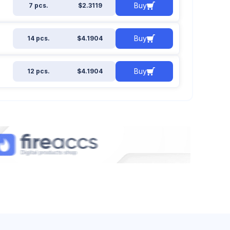
,
Buy
7 pcs.
$2.3119
Buy
14 pcs.
$4.1904
Buy
12 pcs.
$4.1904