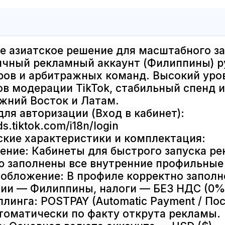
е азиатское решение для масштабного за
ичный рекламный аккаунт (Филиппины) р
ов и арбитражных команд. Высокий уров
в модерации TikTok, стабильный спенд и
жний Восток и Латам.
для авторизации (Вход в кабинет):
ds.tiktok.com/i18n/login
ские характеристики и комплектация:
чение: Кабинеты для быстрого запуска ре
ю заполнены все внутренние профильные
ообложение: В профиле корректно заполн
ии — Филиппины, налоги — БЕЗ НДС (0%
иллинга: POSTPAY (Automatic Payment / П
томатически по факту открута рекламы.