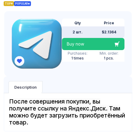
TOP
POPULAR
Qty
Price
2 шт.
$2.1364
Buy now
Purchases:
Min. order:
1 times
1 pcs.
Description
После совершения покупки, вы
получите ссылку на Яндекс.Диск. Там
можно будет загрузить приобретённый
товар.