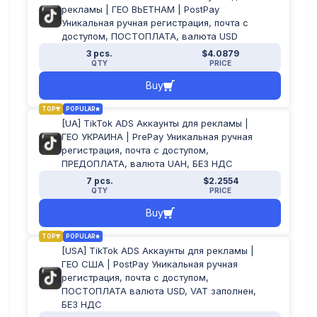
Kenya
рекламы | ГЕО ВЬЕТНАМ | PostPay
Kuwait
Уникальная ручная регистрация, почта с
Lebanon
Malaysia
доступом, ПОСТОПЛАТА, валюта USD
Morocco
3 pcs.
$4.0879
Netherlands
QTY
PRICE
Nigeria
Norway
Buy
Oman
Pakistan
Panama
TOP
POPULAR
Paraguay
[UA] TikTok ADS Аккаунты для рекламы |
Poland
ГЕО УКРАИНА | PrePay Уникальная ручная
Portugal
регистрация, почта с доступом,
Puerto Rico
Qatar
ПРЕДОПЛАТА, валюта UAH, БЕЗ НДС
Romania
7 pcs.
$2.2554
Saudi Arabia
QTY
PRICE
South Africa
South Korea
Buy
Spain
Sri Lanka
Sweden
TOP
POPULAR
Switzerland
[USA] TikTok ADS Аккаунты для рекламы |
Turkey
ГЕО США | PostPay Уникальная ручная
Thailand
регистрация, почта с доступом,
Ukraine
United Arab Emirates
ПОСТОПЛАТА валюта USD, VAT заполнен,
United Kingdom
БЕЗ НДС
Uruguay