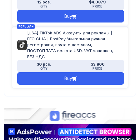
12 pcs.
$4.0879
QTY
PRICE
Buy
POPULAR
[USA] TikTok ADS Аккаунты для рекламы |
ГЕО США | PostPay Уникальная ручная
регистрация, почта с доступом,
ПОСТОПЛАТА валюта USD, VAT заполнен,
БЕЗ НДС
30 pcs.
$3.806
QTY
PRICE
Buy