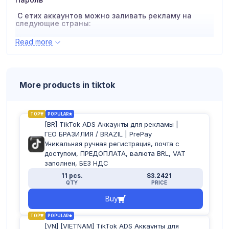
С етих аккаунтов можно заливать рекламу на
следующие страны:
Algeria
Read more
Argentina
Austria
Azerbaijan
Bahrain
Bangladesh
More products in tiktok
Belarus
Belgium
Bolivia
Costa Rica
Czech Republic
TOP
POPULAR
Denmark
[BR] TikTok ADS Аккаунты для рекламы |
Dominican Republic
ГЕО БРАЗИЛИЯ / BRAZIL | PrePay
Egypt
Уникальная ручная регистрация, почта с
Finland
доступом, ПРЕДОПЛАТА, валюта BRL, VAT
France
Germany
заполнен, БЕЗ НДС
Greece
11 pcs.
$3.2421
Guatemala
QTY
PRICE
Hungary
Indonesia
Buy
Iraq
Ireland
Italy
TOP
POPULAR
Kazakhstan
[VN] [VIETNAM] TikTok ADS Аккаунты для