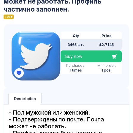
может не работать. Профиль
частично заполнен.
TOP
Qty
Price
3465 шт.
$2.7145
Buy now
Purchases:
Min. order:
1 times
1 pcs.
Description
- Пол мужской или женский.
- Подтверждены по почте.
Почта
может не работать.