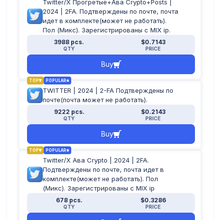
Twitter/X Прогретые+Ава Crypto+Posts |
2024 | 2FA. Подтверждены по почте, почта
идет в комплекте(может не работать).
Пол (Микс). Зарегистрированы с MIX ip.
3988 pcs.
$0.7143
QTY
PRICE
Buy
TOP
POPULAR
TWITTER | 2024 | 2-FA Подтверждены по
почте(почта может не работать).
9222 pcs.
$0.2143
QTY
PRICE
Buy
TOP
POPULAR
Twitter/X Ава Crypto | 2024 | 2FA.
Подтверждены по почте, почта идет в
комплекте(может не работать). Пол
(Микс). Зарегистрированы с MIX ip
678 pcs.
$0.3286
QTY
PRICE