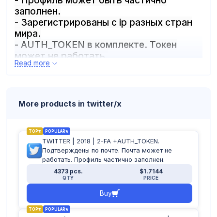
- Профиль может быть частично
заполнен.
- Зарегистрированы с ip разных стран
мира.
- AUTH_TOKEN в комплекте. Токен
может не работать.
Read more
- Номер можеть быть не подтвержден.
Формат аккаунтов:
логин:пароль:номер:почта:пароль_почт
ы:2fa:auth_token или
More products in twitter/x
логин:пароль:почта:пароль_почты:2fa:a
uth_token
TOP
POPULAR
TWITTER | 2018 | 2-FA +AUTH_TOKEN.
Подтверждены по почте. Почта может не
работать. Профиль частично заполнен.
4373 pcs.
$1.7144
QTY
PRICE
Buy
TOP
POPULAR