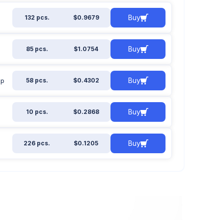
Buy
132 pcs.
$0.9679
Buy
85 pcs.
$1.0754
Buy
ip
58 pcs.
$0.4302
Buy
10 pcs.
$0.2868
Buy
226 pcs.
$0.1205