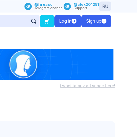
@fireacc
@alex201251
RU
Telegram channel
Support
Log in
Sign up
I want to buy ad space here!