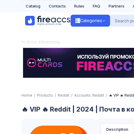
Catalog
Contacts
Rules
FAQ
Partners
Categories
In-store advertising
Home
Products
Reddit
Accounts: Reddit
🔥 VIP 🔥 Red
🔥 VIP 🔥 Reddit | 2024 | Почта 
Description