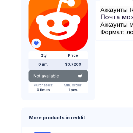
Аккаунты R
Почта мо
Аккаунты м
Формат: ло
Qty
Price
0 шт.
$0.7209
Not available
Purchases:
Min. order:
0 times
1 pcs.
More products in reddit