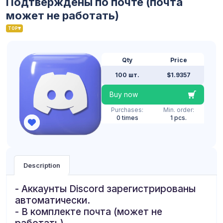
Подтверждены по почте (почта
может не работать)
TOP
Qty
Price
100 шт.
$1.9357
Buy now
Purchases:
Min. order:
0 times
1 pcs.
Description
- Аккаунты Discord зарегистрированы
автоматически.
- В комплекте почта (может не