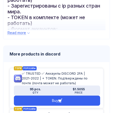
работать)
- Зарегистрированы с ip разных стран
мира.
- TOKEN в комплекте (может не
работать)
- Формат аккаунтов:
Read more
логин:пароль:почта:пароль:token:2fa
More products in discord
TOP
POPULAR
✅ TRUSTED ✅ Аккаунты DISCORD 2FA |
2021-2022 | + TOKEN. Подтверждены по
почте (почта может не работать)
95 pcs.
$1.5055
QTY
PRICE
Buy
TOP
POPULAR