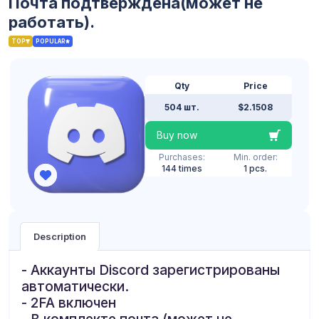
Почта подтверждена(может не
работать).
TOP
POPULAR
Qty
Price
504 шт.
$2.1508
Buy now
Purchases:
Min. order:
144 times
1 pcs.
Description
- Аккаунты Discord зарегистрированы
автоматически.
- 2FA включен