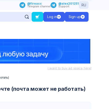
@fireacc
@alex201251
RU
Telegram channel
Support
Log in
Sign up
I want to buy ad space here!
отать)
очте (почта может не работать)