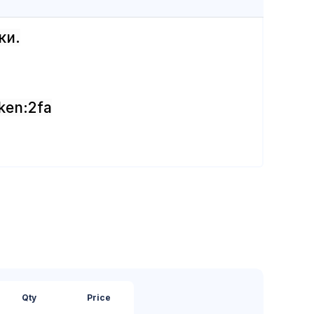
ки.
ken:2fa
Qty
Price