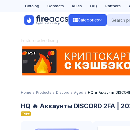
Catalog
Contacts
Rules
FAQ
Partners
Categories
In-store advertising
Home
Products
Discord
Aged
HQ 🔥 Аккаунты DISCORD
HQ 🔥 Аккаунты DISCORD 2FA | 20
TOP