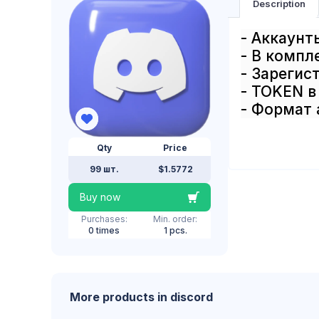
Description
- Аккаунт
- В компл
- Зарегис
- TOKEN в
- Формат 
Qty
Price
99 шт.
$1.5772
Buy now
Purchases:
Min. order:
0 times
1 pcs.
More products in discord