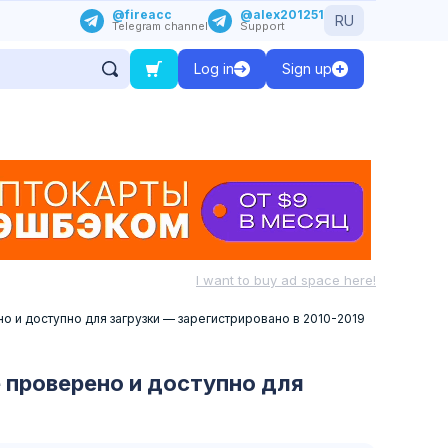
@fireacc
@alex201251
RU
Telegram channel
Support
Log in
Sign up
I want to buy ad space here!
но и доступно для загрузки — зарегистрировано в 2010-2019
е проверено и доступно для