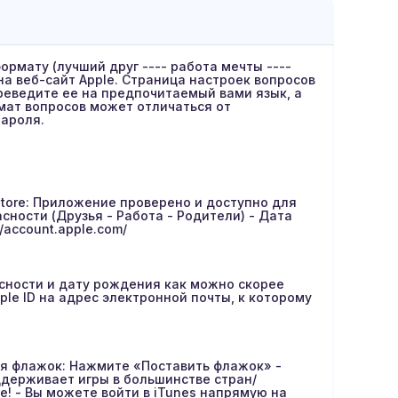
рмату (лучший друг ---- работа мечты ----
на веб-сайт Apple. Страница настроек вопросов
реведите ее на предпочитаемый вами язык, а
мат вопросов может отличаться от
пароля.
tore: Приложение проверено и доступно для
сности (Друзья - Работа - Родители) - Дата
/account.apple.com/
сности и дату рождения как можно скорее
ple ID на адрес электронной почты, к которому
ься флажок: Нажмите «Поставить флажок» -
ддерживает игры в большинстве стран/
е! - Вы можете войти в iTunes напрямую на