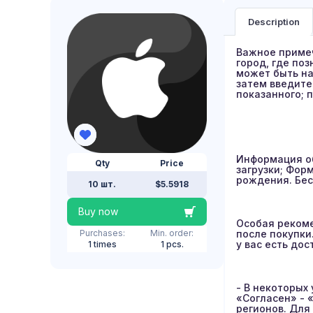
Description
Важное примеч
город, где по
может быть на
затем введите
показанного; 
Информация об
Qty
Price
загрузки; Фор
рождения. Бес
10 шт.
$5.5918
Buy now
Особая рекоме
Purchases:
Min. order:
после покупки
у вас есть до
1 times
1 pcs.
- В некоторых
«Согласен» - 
регионов. Для