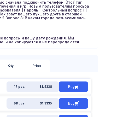
мо сначала подключить телефон! Этот тип
спечения и игр! Новым пользователям просьба
зователя | Пароль | Контрольный вопрос 1 |
Как зовут вашего лучшего друга в старшей
с 2 Вопрос 3: В каком городе познакомились
е вопросы и вашу дату рождения. Мы
е, и не копируются и не перепродаются.
Qty
Price
Buy
17 pcs.
$1.4338
Buy
98 pcs.
$1.3335