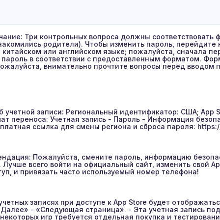
ание: Три контрольных вопроса должны соответствовать фо
знакомились родители). Чтобы изменить пароль, перейдите 
 китайском или английском языке; пожалуйста, сначала пе
 пароль в соответствии с предоставленным форматом. Фор
пожалуйста, внимательно прочтите вопросы перед вводом 
 учетной записи: Региональный идентификатор: США; App S
мат переноса: Учетная запись - Пароль - Информация безопа
платная ссылка для смены региона и сброса пароля: https:/
ндация: Пожалуйста, смените пароль, информацию безопа
. Лучше всего войти на официальный сайт, изменить свой Ap
ступ, и привязать часто используемый номер телефона!
 учетных записях при доступе к App Store будет отображат
«Далее» - «Следующая страница». - Эта учетная запись по
 некоторых игр требуется отдельная покупка и тестировани