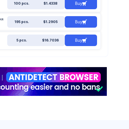
Buy
100 pcs.
$1.4338
ия
Buy
195 pcs.
$1.2905
Buy
5 pcs.
$16.7036