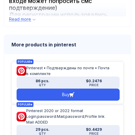
входе может попросить смс
подтверждение)
Для регистрации использовались
Read more
частные прокси Европы
Профили заполнены частично
More products in pinterest
Формат аккаунта: login:password:mail:
mail password
POPULAR
Pinterest ▪︎ Подтверждены по почте ▪︎ Почта
в комплекте
86 pcs.
$0.2476
QTY
PRICE
Buy
POPULAR
Pinterest 2020 or 2022 format
Login;password:Mail;password;Profile link
Mail ADDED
29 pcs.
$0.4429
QTY
PRICE