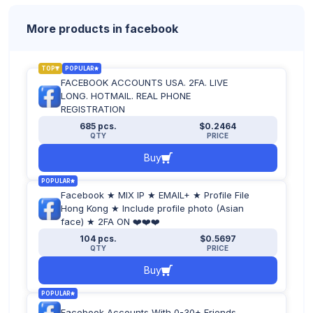
More products in facebook
TOP
POPULAR
FACEBOOK ACCOUNTS USA. 2FA. LIVE
LONG. HOTMAIL. REAL PHONE
REGISTRATION
685 pcs.
$0.2464
QTY
PRICE
Buy
POPULAR
Facebook ★ MIX IP ★ EMAIL+ ★ Profile File
Hong Kong ★ Include profile photo (Asian
face) ★ 2FA ON ❤️❤️❤️
104 pcs.
$0.5697
QTY
PRICE
Buy
POPULAR
Facebook Accounts With 0-30+ Friends