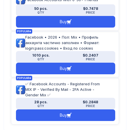
50 pcs.
$0.7478
QTY
PRICE
Buy
POPULAR
Facebook • 2026 • Пол: Mix • Профиль
аккаунта частично заполнен • Формат:
login:pass:cookies • Вход по cookies
1010 pcs.
$0.2407
QTY
PRICE
Buy
POPULAR
✅ Facebook Accounts - Registered From
MIX IP - Verified By Mail - 2FA Active -
Gender Mix ✅
28 pcs.
$0.2848
QTY
PRICE
Buy