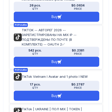
26 pcs.
$0.0634
QTY
PRICE
Buy
POPULAR
TIKTOK -- АВТОРЕГ 2026 --
ЗАРЕГИСТРИРОВАНЫ НА MIX IP --
ПОДТВЕРЖДЕНЫ ПО ПОЧТЕ (В
КОМПЛЕКТЕ) -- OAUTH 2✅
542 pcs.
$0.2381
QTY
PRICE
Buy
POPULAR
TikTok Vietnam I Avatar and 1 photo I NEW
17 pcs.
$0.2787
QTY
PRICE
Buy
TikTok | UKRAINE | ПОЛ MIX | TOKEN |