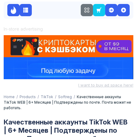
In-store advertising
I want to buy ad space here!
Home
Products
TikTok
Softreg
Качественные аккаунты
TikTok WEB | 6+ Месяцев | Подтверждены по почте. Почта может не
работать.
Качественные аккаунты TikTok WEB
| 6+ Месяцев | Подтверждены по