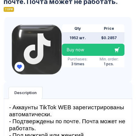
почте. Почта может не работать.
TOP
Qty
Price
1952 шт.
$0.2857
Buy now
Purchases:
Min. order:
3 times
1 pcs.
Description
- Аккаунты TikTok WEB зарегистрированы
автоматически.
- Подтверждены по почте. Почта может не
работать.
- Пол мужской или женский.