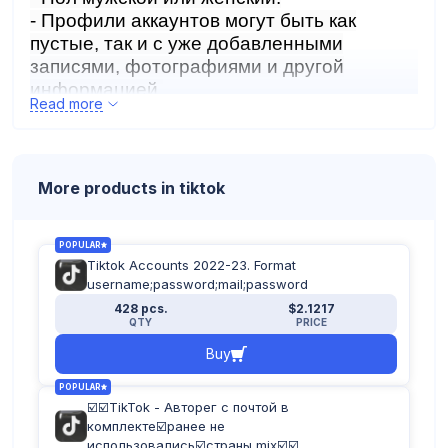
- Профили аккаунтов могут быть как
пустые, так и с уже добавленными
записями, фотографиями и другой
информацией.
Read more
- Зарегистрированы с ip разных стран
мира.
- Формат аккаунтов:
логин:пароль:почта:пароль_почты
More products in tiktok
POPULAR
Tiktok Accounts 2022-23. Format
username;password;mail;password
428 pcs.
$2.1217
QTY
PRICE
Buy
POPULAR
☑️☑️TikTok - Авторег с почтой в
комплекте☑️ранее не
использовались☑️страны mix☑️☑️