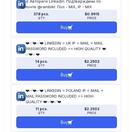
✌️ Автореги Linkedin. Подтверждены по
почте @rambler. Пол - MIX, IP - MIX
378 pcs.
$0.9915
QTY
PRICE
Buy
❤️✅❤️✅❤️ LINKEDIN ⭐ UK IP ⭐ MAIL + MAIL
PASSWORD INCLUDED ⭐⭐ HIGH QUALITY ❤️
✅❤️✅❤️
14 pcs.
$2.2502
QTY
PRICE
Buy
❤️✅❤️✅❤️ LINKEDIN ⭐ POLAND IP ⭐ MAIL +
MAIL PASSWORD INCLUDED ⭐⭐ HIGH
QUALITY ❤️✅❤️✅❤️
11 pcs.
$2.2502
QTY
PRICE
Buy