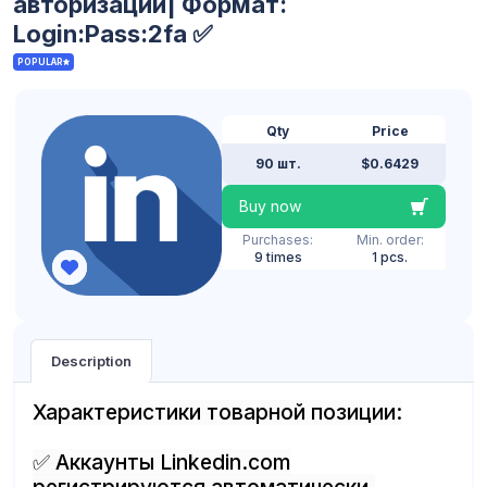
авторизации| Формат:
Login:Pass:2fa ✅
POPULAR
Qty
Price
90 шт.
$0.6429
Buy now
Purchases:
Min. order:
9 times
1 pcs.
Description
Характеристики товарной позиции:
✅ Аккаунты Linkedin.com