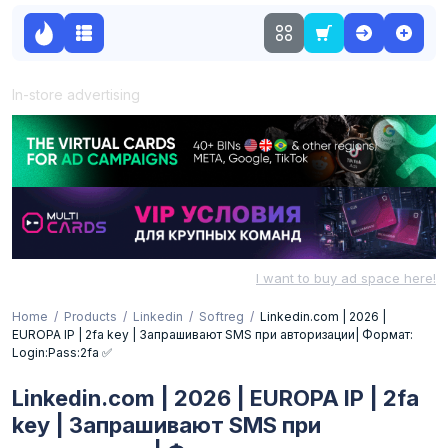
In-store advertising
I want to buy ad space here!
Home
Products
Linkedin
Softreg
Linkedin.com | 2026 |
EUROPA IP | 2fa key | Запрашивают SMS при авторизации| Формат:
Login:Pass:2fa ✅
Linkedin.com | 2026 | EUROPA IP | 2fa
key | Запрашивают SMS при