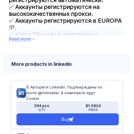
регистрируются автоматически.
✅ Аккаунты регистрируются на
высококачественных прокси.
✅ Аккаунты регистрируются в EUROPA
IP.
✅ Ключ 2fa идёт в комплекте с
Read more
аккаунтом
✅ Мужской или женский пол
✅ Аккаунты запрашивают SMS при
авторизации
More products in linkedin
Формат файла:
Login:pass:2fa
✌️ Автореги Linkedin. Подтверждены по
почте @hotmailer. В комплекте идут
Cookie
294 pcs.
$1.0624
QTY
PRICE
Buy