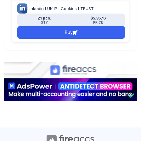
Linkedin I UK IP I Cookies I TRUST
21 pcs.
$5.3576
QTY
PRICE
Buy