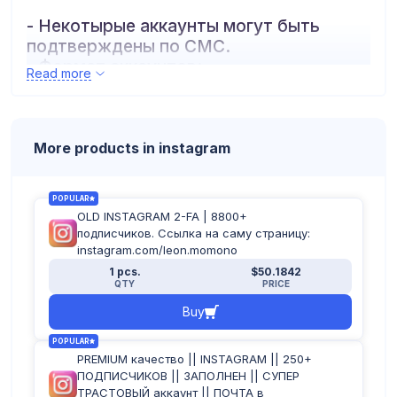
- Некотырые аккаунты могут быть
подтверждены по СМС.
- Формат аккаунтов:
Read more
логин:пароль:почта:пароль_почты:2fa
More products in instagram
POPULAR
OLD INSTAGRAM 2-FA | 8800+
подписчиков. Ссылка на саму страницу:
instagram.com/leon.momono
1 pcs.
$50.1842
QTY
PRICE
Buy
POPULAR
PREMIUM качество || INSTAGRAM || 250+
ПОДПИСЧИКОВ || ЗАПОЛНЕН || СУПЕР
ТРАСТОВЫЙ аккаунт || ПОЧТА в