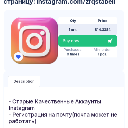
страницу: instagram.com/zrqstabell
Qty
Price
1 шт.
$14.3384
Buy now
Purchases:
Min. order:
0 times
1 pcs.
Description
- Старые Качественные Аккаунты
Instagram
- Регистрация на почту(почта может не
работать)