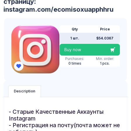
страницу:
instagram.com/ecomisoxuapphhru
Qty
Price
1 шт.
$54.0367
Buy now
Purchases:
Min. order:
0 times
1 pcs.
Description
- Старые Качественные Аккаунты
Instagram
- Регистрация на почту(почта может не