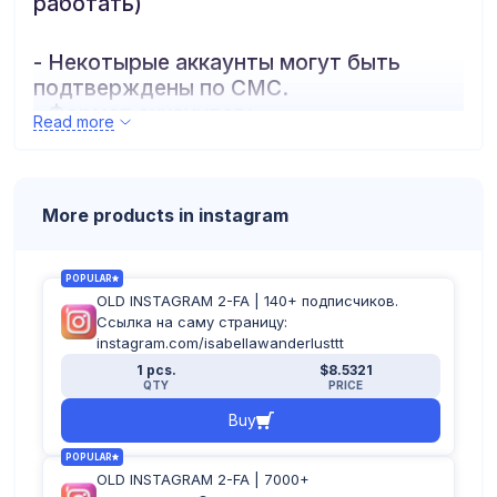
работать)
- Некотырые аккаунты могут быть
подтверждены по СМС.
- Формат аккаунтов:
Read more
логин:пароль:почта:пароль_почты:2fa
More products in instagram
POPULAR
OLD INSTAGRAM 2-FA | 140+ подписчиков.
Ссылка на саму страницу:
instagram.com/isabellawanderlusttt
1 pcs.
$8.5321
QTY
PRICE
Buy
POPULAR
OLD INSTAGRAM 2-FA | 7000+