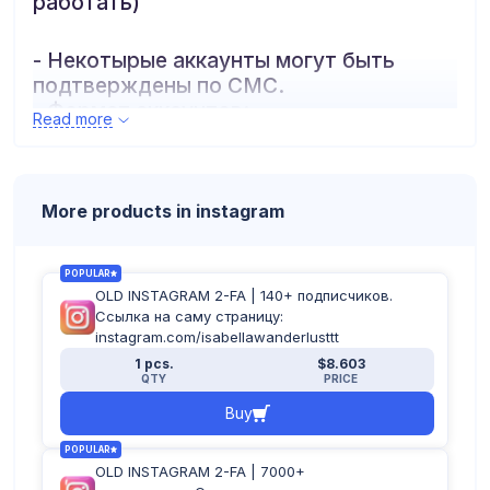
работать)
- Некотырые аккаунты могут быть
подтверждены по СМС.
- Формат аккаунтов:
Read more
логин:пароль:почта:пароль_почты:2fa
More products in instagram
POPULAR
OLD INSTAGRAM 2-FA | 140+ подписчиков.
Ссылка на саму страницу:
instagram.com/isabellawanderlusttt
1 pcs.
$8.603
QTY
PRICE
Buy
POPULAR
OLD INSTAGRAM 2-FA | 7000+