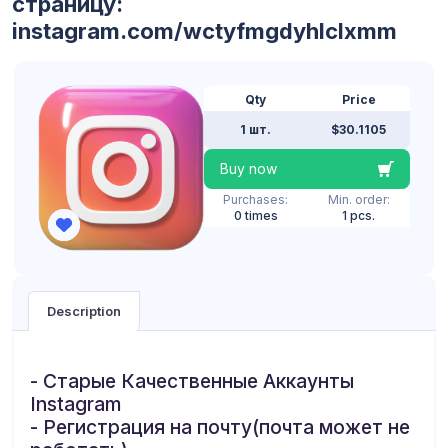
страницу:
instagram.com/wctyfmgdyhlclxmm
Qty
Price
1 шт.
$30.1105
Buy now
Purchases:
Min. order:
0 times
1 pcs.
Description
- Старые Качественные Аккаунты
Instagram
- Регистрация на почту(почта может не