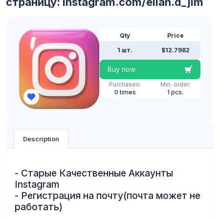
страницу: instagram.com/ellan.d_jim
Qty
Price
1 шт.
$12.7982
Buy now
Purchases:
Min. order:
0 times
1 pcs.
Description
- Старые Качественные Аккаунты
Instagram
- Регистрация на почту(почта может не
работать)