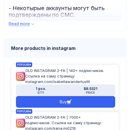
- Некотырые аккаунты могут быть
подтверждены по СМС.
- Формат аккаунтов:
Read more
логин:пароль:почта:пароль_почты:2fa
More products in instagram
POPULAR
OLD INSTAGRAM 2-FA | 140+ подписчиков.
Ссылка на саму страницу:
instagram.com/isabellawanderlusttt
1 pcs.
$8.5321
QTY
PRICE
Buy
POPULAR
OLD INSTAGRAM 2-FA | 7000+
подписчиков. Ссылка на саму страницу:
instagram.com/kana.mi0216