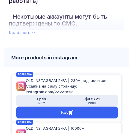
работать)
- Некотырые аккаунты могут быть
подтверждены по СМС.
- Формат аккаунтов:
Read more
логин:пароль:почта:пароль_почты:2fa
More products in instagram
POPULAR
OLD INSTAGRAM 2-FA | 230+ подписчиков.
Ссылка на саму страницу:
instagram.com/vvivv.rosie
1 pcs.
$8.5721
QTY
PRICE
Buy
POPULAR
OLD INSTAGRAM 2-FA | 10000+