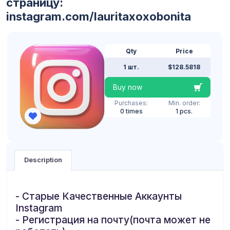
страницу:
instagram.com/lauritaxoxobonita
Qty
Price
1 шт.
$128.5818
Buy now
Purchases:
Min. order:
0 times
1 pcs.
Description
- Старые Качественные Аккаунты
Instagram
- Регистрация на почту(почта может не