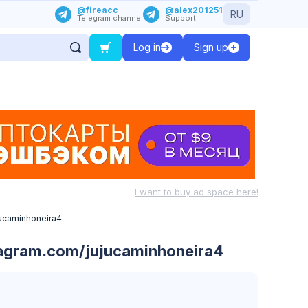
@fireacc
@alex201251
RU
Telegram channel
Support
Log in
Sign up
I want to buy ad space here!
ucaminhoneira4
agram.com/jujucaminhoneira4