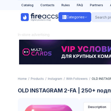
Catalog
Contacts
Rules
FAQ
Partners
Categories
In-store advertising
Home
Products
Instagram
With Followers
OLD INSTAGRA
OLD INSTAGRAM 2-FA | 250+ подпи
Description