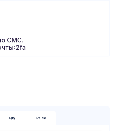
по СМС.
очты:2fa
Qty
Price