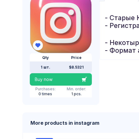
- Старые 
- Регистр
- Некоты
- Формат 
Qty
Price
1 шт.
$8.5321
Buy now
Purchases:
Min. order:
0 times
1 pcs.
More products in instagram