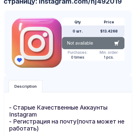
страницу: instagram.com/nj492019
Qty
Price
0 шт.
$13.4268
Not available
Purchases:
Min. order:
0 times
1 pcs.
Description
- Старые Качественные Аккаунты
Instagram
- Регистрация на почту(почта может не
работать)