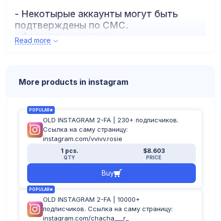
- Некотырые аккаунты могут быть
подтверждены по СМС.
- Формат аккаунтов:
Read more
логин:пароль:почта:пароль_почты:2fa
More products in instagram
POPULAR
OLD INSTAGRAM 2-FA | 230+ подписчиков.
Ссылка на саму страницу:
instagram.com/vvivv.rosie
1 pcs.
$8.603
QTY
PRICE
Buy
POPULAR
OLD INSTAGRAM 2-FA | 10000+
подписчиков. Ссылка на саму страницу:
instagram.com/chacha___r_