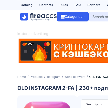
Catalog
Contacts
Rules
FAQ
Partners
Categories
In-store advertising
Home
Products
Instagram
With Followers
OLD INSTAGR
OLD INSTAGRAM 2-FA | 230+ подпи
Description