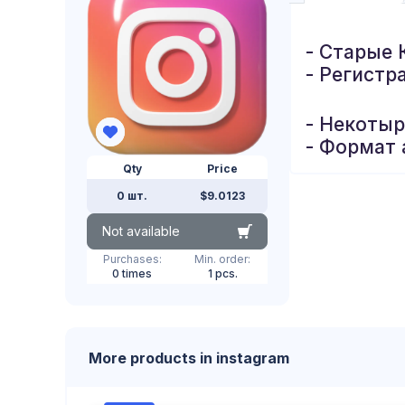
- Старые 
- Регистр
- Некоты
- Формат 
Qty
Price
0 шт.
$9.0123
Not available
Purchases:
Min. order:
0 times
1 pcs.
More products in instagram