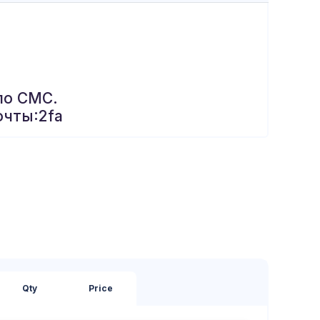
по СМС.
очты:2fa
Qty
Price