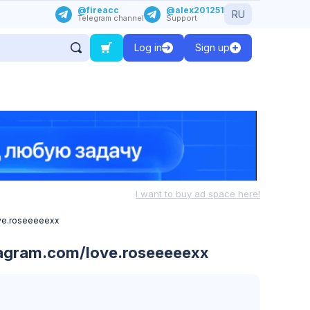
@fireacc
@alex201251
RU
Telegram channel
Support
Log in
Sign up
I want to buy ad space here!
ove.roseeeeexx
agram.com/love.roseeeeexx