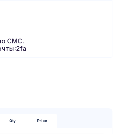
по СМС.
очты:2fa
Qty
Price