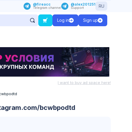
@fireacc
@alex201251
RU
Telegram channel
Support
Log in
Sign up
I want to buy ad space here!
bcwbpodtd
stagram.com/bcwbpodtd