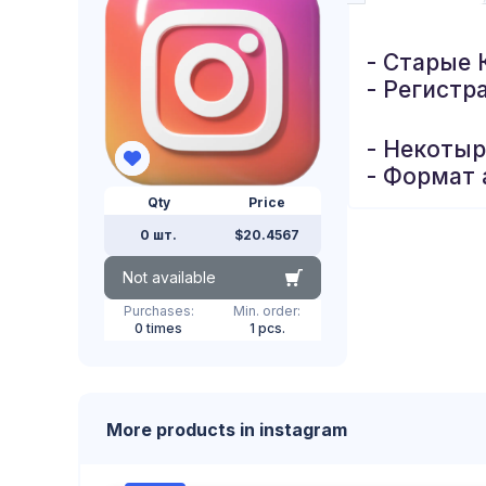
- Старые 
- Регистр
- Некоты
- Формат 
Qty
Price
0 шт.
$20.4567
Not available
Purchases:
Min. order:
0 times
1 pcs.
More products in instagram