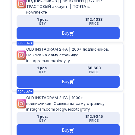
ПОДПИСЧИКОВ || ЗАПОЛНЕН || СУПЕР
ТРАСТОВЫЙ аккаунт || ПОЧТА в
комплекте
1 pcs.
$12.4033
QTY
PRICE
Buy
POPULAR
OLD INSTAGRAM 2-FA | 260+ подписчиков.
Ссылка на саму страницу:
instagram.com/ninayjty
1 pcs.
$8.603
QTY
PRICE
Buy
POPULAR
OLD INSTAGRAM 2-FA | 1000+
подписчиков. Ссылка на саму страницу:
instagram.com/orcgwesxxtcgfofy
1 pcs.
$12.9045
QTY
PRICE
Buy