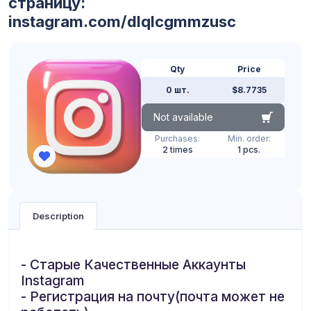
страницу:
instagram.com/dlqlcgmmzusc
Qty
Price
0 шт.
$8.7735
Not available
Purchases:
Min. order:
2 times
1 pcs.
Description
- Старые Качественные Аккаунты
Instagram
- Регистрация на почту(почта может не