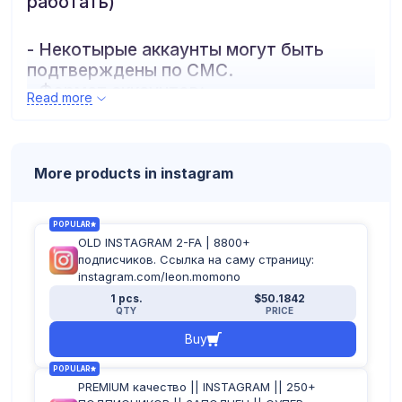
работать)
- Некотырые аккаунты могут быть
подтверждены по СМС.
- Формат аккаунтов:
Read more
логин:пароль:почта:пароль_почты:2fa
More products in instagram
POPULAR
OLD INSTAGRAM 2-FA | 8800+
подписчиков. Ссылка на саму страницу:
instagram.com/leon.momono
1 pcs.
$50.1842
QTY
PRICE
Buy
POPULAR
PREMIUM качество || INSTAGRAM || 250+