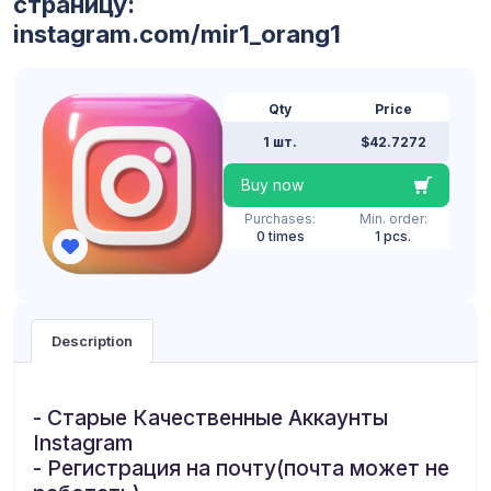
страницу:
instagram.com/mir1_orang1
Qty
Price
1 шт.
$42.7272
Buy now
Purchases:
Min. order:
0 times
1 pcs.
Description
- Старые Качественные Аккаунты
Instagram
- Регистрация на почту(почта может не