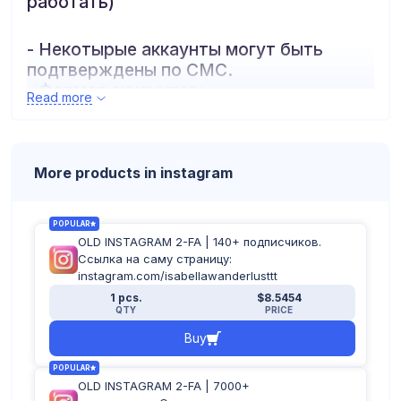
работать)
- Некотырые аккаунты могут быть
подтверждены по СМС.
- Формат аккаунтов:
Read more
логин:пароль:почта:пароль_почты:2fa
More products in instagram
POPULAR
OLD INSTAGRAM 2-FA | 140+ подписчиков.
Ссылка на саму страницу:
instagram.com/isabellawanderlusttt
1 pcs.
$8.5454
QTY
PRICE
Buy
POPULAR
OLD INSTAGRAM 2-FA | 7000+