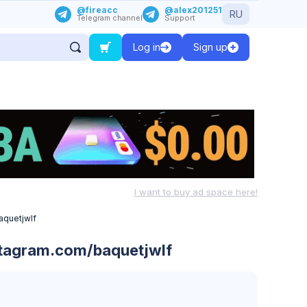
@fireacc
@alex201251
RU
Telegram channel
Support
Log in
Sign up
I want to buy ad space here!
aquetjwlf
tagram.com/baquetjwlf