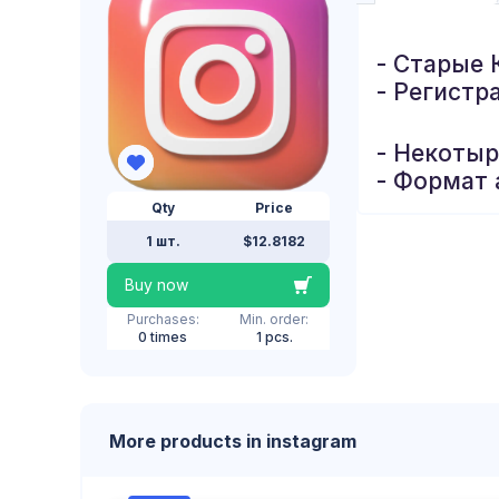
- Старые 
- Регистр
- Некоты
- Формат 
Qty
Price
1 шт.
$12.8182
Buy now
Purchases:
Min. order:
0 times
1 pcs.
More products in instagram