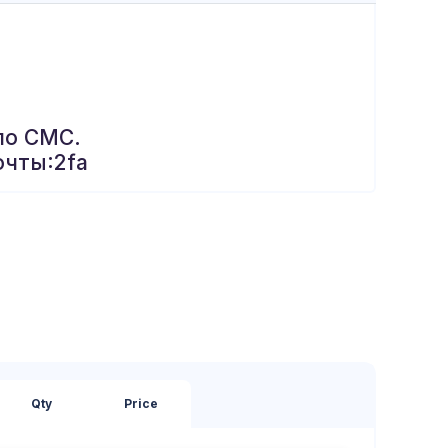
по СМС.
очты:2fa
Qty
Price