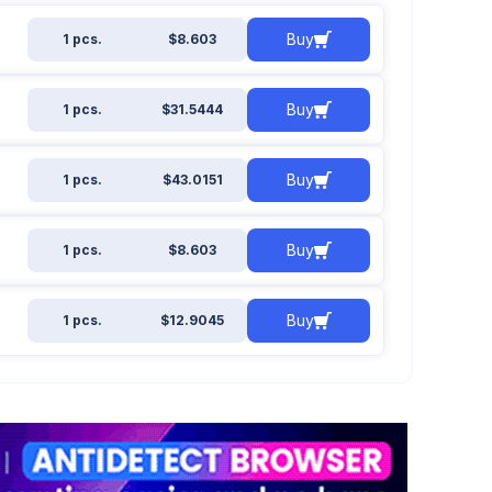
Buy
1 pcs.
$8.603
Buy
1 pcs.
$31.5444
Buy
1 pcs.
$43.0151
Buy
1 pcs.
$8.603
Buy
1 pcs.
$12.9045