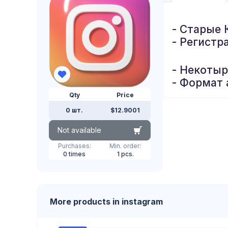
- Старые 
- Регистр
- Некоты
- Формат 
Qty
Price
0 шт.
$12.9001
Not available
Purchases:
Min. order:
0 times
1 pcs.
More products in instagram