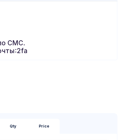
по СМС.
очты:2fa
Qty
Price