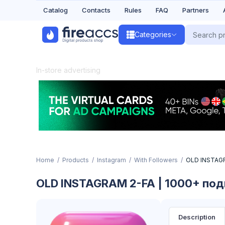
Catalog
Contacts
Rules
FAQ
Partners
Categories
In-store advertising
Home
Products
Instagram
With Followers
OLD INSTAGR
OLD INSTAGRAM 2-FA | 1000+ под
Description