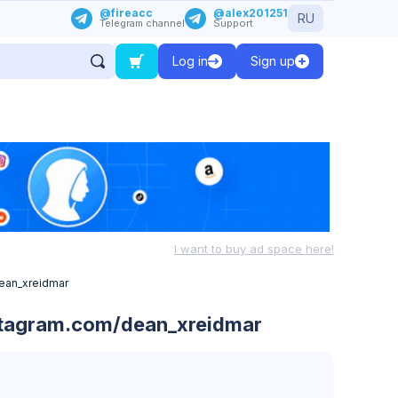
@fireacc
@alex201251
RU
Telegram channel
Support
Log in
Sign up
I want to buy ad space here!
ean_xreidmar
stagram.com/dean_xreidmar