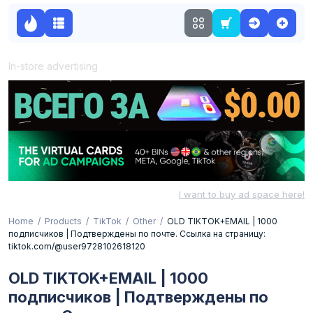
In-store advertising
I want to buy ad space here!
Home
Products
TikTok
Other
OLD TIKTOK+EMAIL | 1000
подписчиков | Подтверждены по почте. Ссылка на страницу:
tiktok.com/@user9728102618120
OLD TIKTOK+EMAIL | 1000
подписчиков | Подтверждены по