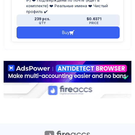
IP) ❤️ Подтверждены по почте (идёт в
комплекте) ❤️ Реальные имена ❤️ Чистый
профиль ✔️
239 pcs.
$0.6371
QTY
PRICE
Buy