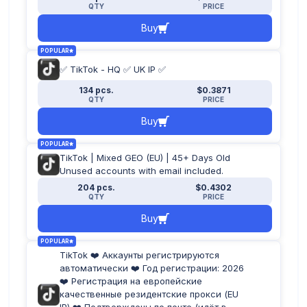
QTY
PRICE
Buy
POPULAR
✅ TikTok - HQ ✅ UK IP ✅
134 pcs.
$0.3871
QTY
PRICE
Buy
POPULAR
TikTok | Mixed GEO (EU) | 45+ Days Old
Unused accounts with email included.
204 pcs.
$0.4302
QTY
PRICE
Buy
POPULAR
TikTok ❤️ Аккаунты регистрируются
автоматически ❤️ Год регистрации: 2026
❤️ Регистрация на европейские
качественные резидентские прокси (EU