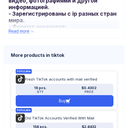
видео, фотографиями и другой
информацией.
- Зарегистрированы с ip разных стран
мира.
- Формат аккаунтов:
Read more
логин:пароль:почта:пароль_почты:доп
почта(
firstmail.ltd)
_
More products in tiktok
POPULAR
Fresh TikTok accounts with mail verified
16 pcs.
$0.4302
QTY
PRICE
Buy
POPULAR
Old TikTok Accounts Verified With Mail
158 pcs.
$2.8432