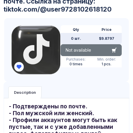
почте. Ссылка на страницу:
tiktok.com/@user9728102618120
Qty
Price
0 шт.
$9.8797
Not available
Purchases:
Min. order:
0 times
1 pcs.
Description
-
Подтверждены по почте.
- Пол мужской или женский.
- Профили аккаунтов могут быть как
пустые, так и с уже добавленными