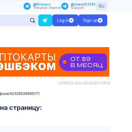
@fireacc
@alex201251
RU
Telegram channel
Support
Log in
Sign up
I want to buy ad space here!
m/@user42329526895171
на страницу: