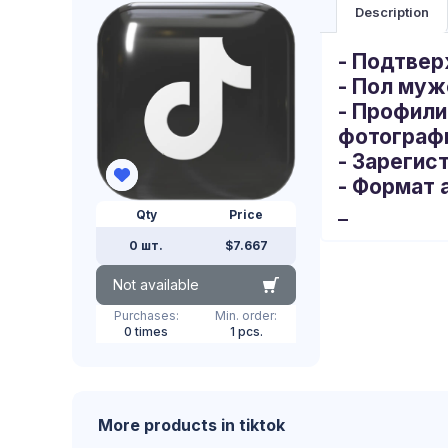
Description
-
Подтвер
- Пол муж
- Профили
фотографи
- Зарегис
- Формат 
_
Qty
Price
0 шт.
$7.667
Not available
Purchases:
Min. order:
0 times
1 pcs.
More products in tiktok