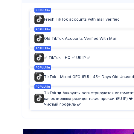
POPULAR
Fresh TikTok accounts with mail verified
POPULAR
Old TikTok Accounts Verified With Mail
POPULAR
✅ TikTok - HQ ✅ UK IP ✅
POPULAR
TikTok | Mixed GEO (EU) | 45+ Days Old Unused
POPULAR
TikTok ❤️ Аккаунты регистрируются автомати
качественные резидентские прокси (EU IP) ❤️
Чистый профиль ✔️