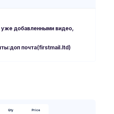
 с уже добавленными видео,
чты:доп почта(
firstmail.ltd)
Qty
Price