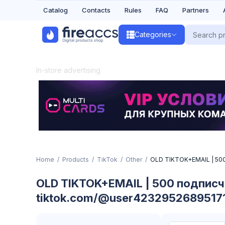
Catalog
Contacts
Rules
FAQ
Partners
Categories
In-store advertising
Home
Products
TikTok
Other
OLD TIKTOK+EMAIL | 500
OLD TIKTOK+EMAIL | 500 подписч
tiktok.com/@user4232952689517