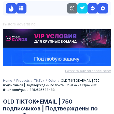
In-store advertising
I want to buy ad space here!
Home
Products
TikTok
Other
OLD TIKTOK+EMAIL | 750
подписчиков | Подтверждены по почте. Ссылка на страницу:
tiktok.com/@user3252535638483
OLD TIKTOK+EMAIL | 750
подписчиков | Подтверждены по