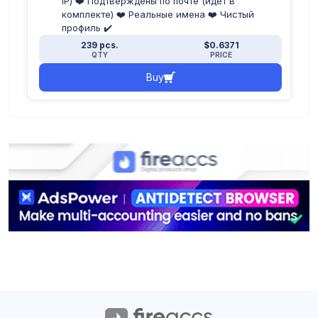
IP) ❤️ Подтверждены по почте (идёт в
комплекте) ❤️ Реальные имена ❤️ Чистый
профиль ✔️
239 pcs.
$0.6371
QTY
PRICE
Buy