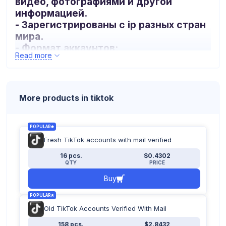
видео, фотографиями и другой
информацией.
- Зарегистрированы с ip разных стран
мира.
- Формат аккаунтов:
Read more
логин:пароль:почта:пароль_почты:доп
почта(
firstmail.ltd)
_
More products in tiktok
POPULAR
Fresh TikTok accounts with mail verified
16 pcs.
$0.4302
QTY
PRICE
Buy
POPULAR
Old TikTok Accounts Verified With Mail
158 pcs.
$2.8432