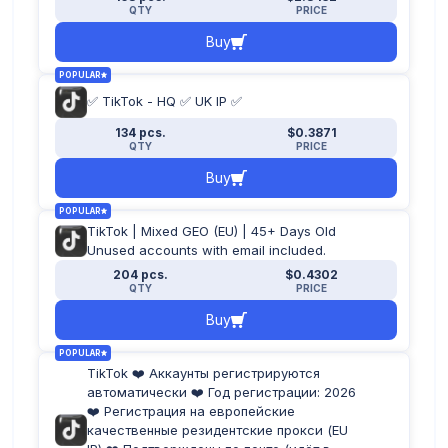
QTY
PRICE
Buy
POPULAR
✅ TikTok - HQ ✅ UK IP ✅
134 pcs.
$0.3871
QTY
PRICE
Buy
POPULAR
TikTok | Mixed GEO (EU) | 45+ Days Old
Unused accounts with email included.
204 pcs.
$0.4302
QTY
PRICE
Buy
POPULAR
TikTok ❤️ Аккаунты регистрируются
автоматически ❤️ Год регистрации: 2026
❤️ Регистрация на европейские
качественные резидентские прокси (EU