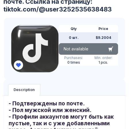
почте. Ссылка на страницу:
tiktok.com/@user3252535638483
Qty
Price
0 шт.
$9.2004
Not available
Purchases:
Min. order:
0 times
1 pcs.
Description
-
Подтверждены по почте.
- Пол мужской или женский.
- Профили аккаунтов могут быть как
пустые, так и с уже добавленными