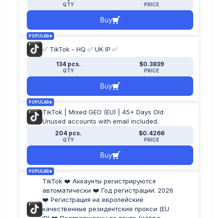
QTY
PRICE
Buy
POPULAR
✅ TikTok - HQ ✅ UK IP ✅
134 pcs.
$0.3839
QTY
PRICE
Buy
POPULAR
TikTok | Mixed GEO (EU) | 45+ Days Old
Unused accounts with email included.
204 pcs.
$0.4266
QTY
PRICE
Buy
POPULAR
TikTok ❤️ Аккаунты регистрируются
автоматически ❤️ Год регистрации: 2026
❤️ Регистрация на европейские
качественные резидентские прокси (EU