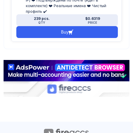
IP) ❤️ Подтверждены по почте (идёт в
комплекте) ❤️ Реальные имена ❤️ Чистый
профиль ✔️
239 pcs.
$0.6319
QTY
PRICE
Buy