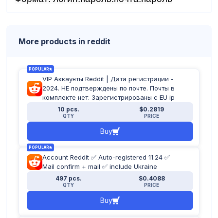
More products in reddit
POPULAR
VIP Аккаунты Reddit | Дата регистрации -
2024. НЕ подтверждены по почте. Почты в
комплекте нет. Зарегистрированы с EU ip
10 pcs.
$0.2819
QTY
PRICE
Buy
POPULAR
Account Reddit ✅ Auto-registered 11.24 ✅
Mail confirm + mail ✅ include Ukraine
497 pcs.
$0.4088
QTY
PRICE
Buy