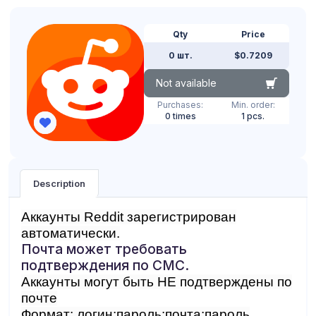
Qty
Price
0 шт.
$0.7209
Not available
Purchases:
Min. order:
0 times
1 pcs.
Description
Аккаунты Reddit зарегистрирован
автоматически.
Почта может требовать
подтверждения по СМС.
Аккаунты могут быть НЕ подтверждены по
почте
Формат: логин:пароль:почта:пароль