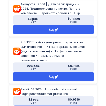
Аккаунты Reddit | Дата регистрации -
2024. Подтверждены по почте. Почта в
комплекте . Зарегистрированы с EU ip
58 pcs.
$0.4229
QTY
PRICE
Buy
⭐ REDDIT • Аккаунты регистрируются на
ESP (Испания) IP • Подтверждены по Email
(идёт в комплекте) • Профиль частично
заполнен • Реальные имена
пользователей ⭐
226 pcs.
$0.1184
QTY
PRICE
Buy
Reddit 02.2024. Accounts data format.
Login:passwrod:email:profie link
132 pcs.
$0.9516
QTY
PRICE