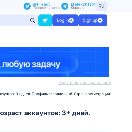
@fireacc
@alex201251
RU
Telegram channel
Support
Log in
Sign up
I want to buy ad space here!
ккаунтов: 3+ дней. Профиль заполненный. Страна регистрации:
озраст аккаунтов: 3+ дней.