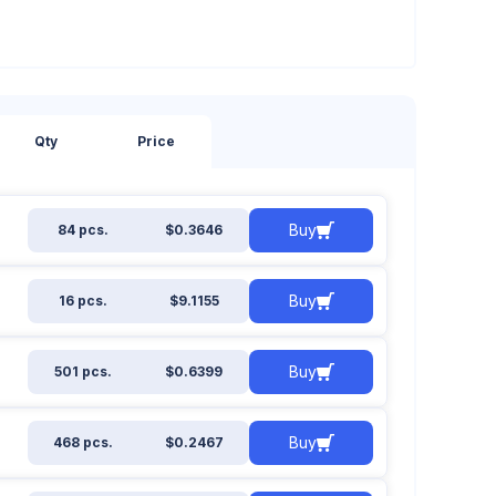
Qty
Price
Buy
84 pcs.
$0.3646
Buy
16 pcs.
$9.1155
Buy
501 pcs.
$0.6399
Buy
468 pcs.
$0.2467