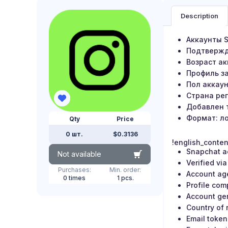
Description
Аккаунты S
Подтвержд
Возраст ак
Профиль з
Пол аккау
Страна рег
Добавлен 
Формат: ло
Qty
Price
0 шт.
$0.3136
!english_conten
Snapchat a
Not available
Verified vi
Purchases:
Min. order:
Account ag
0 times
1 pcs.
Profile com
Account gen
Country of 
Email token