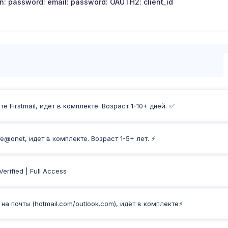
in: password: email: password: OAUTH2: client_id
 Firstmail, идет в комплекте. Возраст 1-10+ дней. ✅
е@onet, идет в комплекте. Возраст 1-5+ лет. ⚡️
erified | Full Access
а почты (hotmail.com/outlook.com), идёт в комплекте⚡️