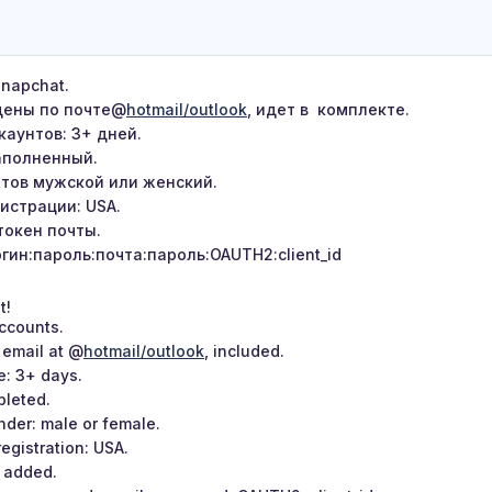
napchat.
ены по почте@
hotmail/outlook
, идет в комплекте.
каунтов: 3+ дней.
аполненный.
нтов мужской или женский.
истрации: USA.
токен почты.
гин:пароль:почта:пароль:OAUTH2:client_id
t!
ccounts.
a email at @
hotmail/outlook
, included.
e: 3+ days.
pleted.
der: male or female.
registration: USA.
 added.