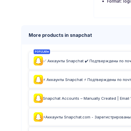
Format: log
More products in snapchat
POPULAR
✅ Аккаунты Snapchat ✔️ Подтверждены по почте
⚡️ Аккаунты Snapchat ⚡️ Подтверждены по почт
Snapchat Accounts – Manually Created | Email V
⚡️Аккаунты Snapchat.com - Зарегистрированы н