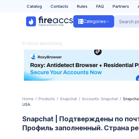
Catalog
Contacts
Rules
FAQ
Partners
Categories
In-store advertising
Home
Products
Snapchat
Accounts: Snapchat
Snapchat
USA.
Snapchat | Подтверждены по почт
Профиль заполненный. Страна ре