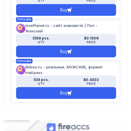
QTY
PRICE
Buy
POPULAR
lovePlanet.ru - сайт знакомств | Пол -
Женский
3356 pcs.
$0.1506
QTY
PRICE
Buy
POPULAR
Beboo.ru - реальные, МУЖСКИЕ, формат
mail:pass
534 pcs.
$0.4302
QTY
PRICE
Buy