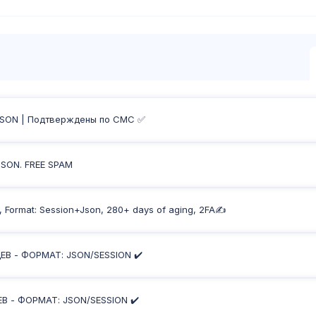
 JSON | Подтверждены по СМС ✅
JSON. FREE SPAM
), Format: Session+Json, 280+ days of aging, 2FA✍
ЕВ - ФОРМАТ: JSON/SESSION ✔️
В - ФОРМАТ: JSON/SESSION ✔️