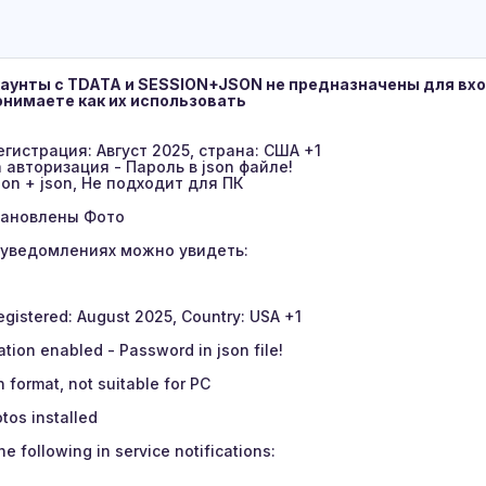
аунты с TDATA и SESSION+JSON не предназначены для вх
онимаете как их использовать
егистрация: Август 2025, страна: США +1
a авторизация - Пароль в json файле!
ion + json, Не подходит для ПК
Установлены Фото
х уведомлениях можно увидеть:
gistered: August 2025, Country: USA +1
ation enabled - Password in json file!
n format, not suitable for PC
otos installed
he following in service notifications: