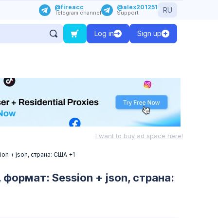
@fireacc
@alex201251
RU
Telegram channel
Support
Log in
Sign up
I want to buy ad space here!
ion + json, страна: США +1
, формат: Session + json, страна: