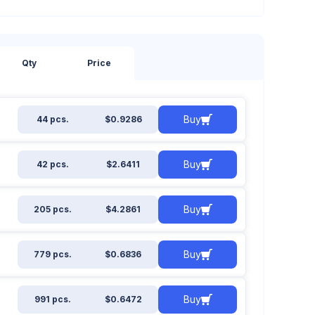
Qty
Price
Buy
44 pcs.
$0.9286
Buy
42 pcs.
$2.6411
Buy
205 pcs.
$4.2861
Buy
779 pcs.
$0.6836
Buy
991 pcs.
$0.6472