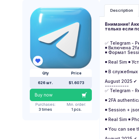
Description
Внимание! Акк
только если п
✅ Telegram - Р
◾️ Включена 2f
◾️ Формат Sess
◾️ Real Sim ◾️ 
◾️ В служебны
Qty
Price
August 2025 ✔
626 шт.
$1.6073
-----------
✅ Telegram - Re
Buy now
◾️ 2FA authentic
Purchases:
Min. order:
3 times
1 pcs.
◾️ Session + jso
◾️ Real Sim ◾️ Ph
◾️ You can see t
August 2025 ✔