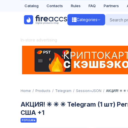
Catalog
Contacts
Rules
FAQ
Partners
Categories
In-store advertising
Home
Products
Telegram
Session+JSON
АКЦИЯ! ✳️ ✳️
АКЦИЯ! ✳️ ✳️ ✳️ Telegram (1 шт) Ре
США +1
POPULAR