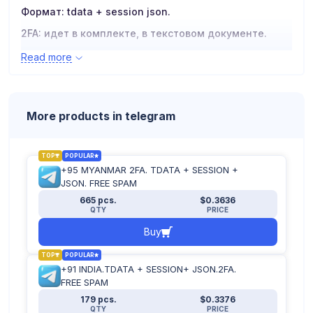
Формат: tdata + session json.
2FA: идет в комплекте, в текстовом документе.
Аккаунты могут быть пустыми, либо с чатами/
Read more
диалогами.
Входить с чистых Nigeria ip.
Для замены или возврата необходимо иметь видео
с момента покупки, до возникновения проблем.
More products in telegram
TOP
POPULAR
+95 MYANMAR 2FA. TDATA + SESSION +
JSON. FREE SPAM
665 pcs.
$0.3636
QTY
PRICE
Buy
TOP
POPULAR
+91 INDIA.TDATA + SESSION+ JSON.2FA.
FREE SPAM
179 pcs.
$0.3376
QTY
PRICE