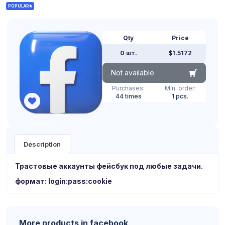
POPULAR
Qty
Price
0 шт.
$1.5172
Not available
Purchases:
Min. order:
44 times
1 pcs.
Description
Трастовые аккаунты фейсбук под любые задачи.
формат: login:pass:cookie
More products in facebook