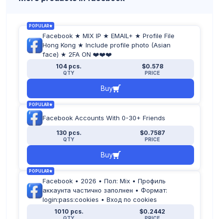
POPULAR
Facebook ★ MIX IP ★ EMAIL+ ★ Profile File
Hong Kong ★ Include profile photo (Asian
face) ★ 2FA ON ❤️❤️❤️
104 pcs.
$0.578
QTY
PRICE
Buy
POPULAR
Facebook Accounts With 0-30+ Friends
130 pcs.
$0.7587
QTY
PRICE
Buy
POPULAR
Facebook • 2026 • Пол: Mix • Профиль
аккаунта частично заполнен • Формат:
login:pass:cookies • Вход по cookies
1010 pcs.
$0.2442
QTY
PRICE