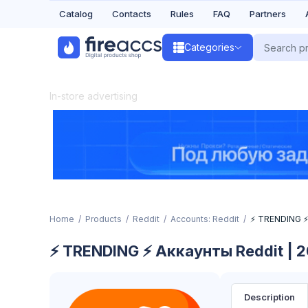
Catalog
Contacts
Rules
FAQ
Partners
Categories
In-store advertising
Home
Products
Reddit
Accounts: Reddit
⚡️ TRENDING ⚡
⚡️ TRENDING ⚡️ Аккаунты Reddit |
Description