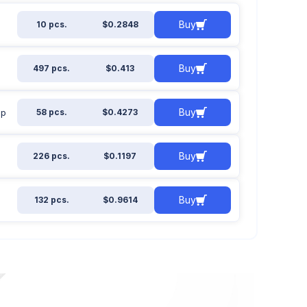
Buy
10 pcs.
$0.2848
Buy
497 pcs.
$0.413
Buy
ip
58 pcs.
$0.4273
Buy
226 pcs.
$0.1197
Buy
132 pcs.
$0.9614