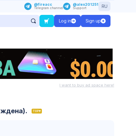
@fireacc
@alex201251
RU
Telegram channel
Support
Log in
Sign up
I want to buy ad space here!
рждена).
TOP