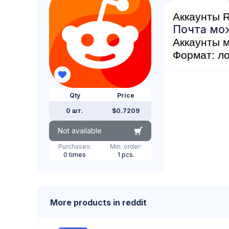
Аккаунты R
Почта мо
Аккаунты м
Формат: ло
Qty
Price
0 шт.
$0.7209
Not available
Purchases:
Min. order:
0 times
1 pcs.
More products in reddit