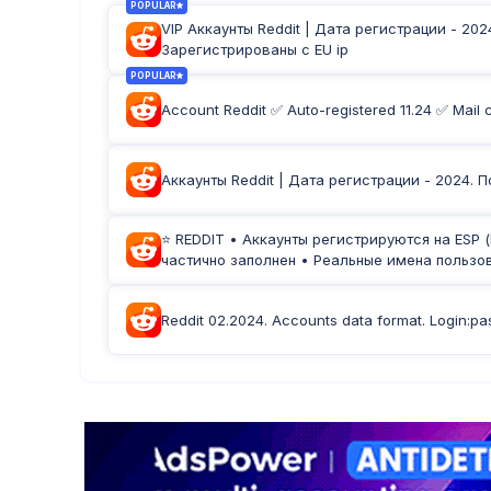
POPULAR
VIP Аккаунты Reddit | Дата регистрации - 202
Зарегистрированы с EU ip
POPULAR
Account Reddit ✅ Auto-registered 11.24 ✅ Mail 
Аккаунты Reddit | Дата регистрации - 2024. 
⭐ REDDIT • Аккаунты регистрируются на ESP (
частично заполнен • Реальные имена пользо
Reddit 02.2024. Accounts data format. Login:pas