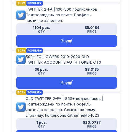
TOP
POPULAR
TWITTER 2-FA | 100-500 подписчиков |
Подтверждены по почте. Профиль
частично заполнен.
1104 pcs.
$5.0184
QTY
PRICE
Buy
TOP
POPULAR
500+ FOLLOWERS 2010-2020 OLD
TWITTER ACCOUNTS.AUTH TOKEN. CT0
36 pcs.
$8.3135
QTY
PRICE
Buy
TOP
POPULAR
OLD TWITTER 2-FA | 850+ подписчиков |
Подтверждены по почте. Профиль
частично заполнен. Ссылка на саму
страницу: twitter.com/KatharineM54623
1 pcs.
$20.0737
QTY
PRICE