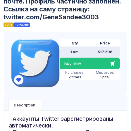
почте. Профиль частично заполнен.
Ссылка на саму страницу:
twitter.com/GeneSandee3003
TOP
POPULAR
Qty
Price
1 шт.
$17.206
Buy now
Purchases:
Min. order:
2 times
1 pcs.
Description
- Аккаунты Twitter зарегистрированы
автоматически.