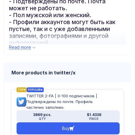
- Подтверждены по почте. Почта
может не работать.
- Пол мужской или женский.
- Профили аккаунтов могут быть как
пустые, так и с уже добавленными
записями, фотографиями и другой
информацией.
Read more
- Зарегистрированы с ip разных стран
мира.
- Формат аккаунтов:
логин:пароль:почта:пароль_почты:2-FA
More products in twitter/x
или
логин:пароль:номер:почта:пароль_почт
ы:2-FA
TOP
POPULAR
TWITTER 2-FA | 0-100 подписчиков |
Подтверждены по почте. Профиль
частично заполнен.
3869 pcs.
$1.4338
QTY
PRICE
Buy