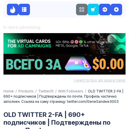
In-store advertising
I want to buy ad space here!
Home
Products
Twitter/X
With Followers
OLD TWITTER 2-FA |
690+ подписчиков | Подтверждены по почте. Профиль частично
заполнен. Ссылка на саму страницу: twitter.com/GeneSandee3003
OLD TWITTER 2-FA | 690+
подписчиков | Подтверждены по