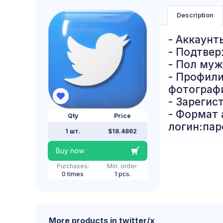
Description
- Аккаунт
- Подтвер
- Пол муж
- Профили
фотограф
- Зарегис
- Формат 
Qty
Price
логин:пар
1 шт.
$18.4862
Buy now
Purchases:
Min. order:
0 times
1 pcs.
More products in twitter/x