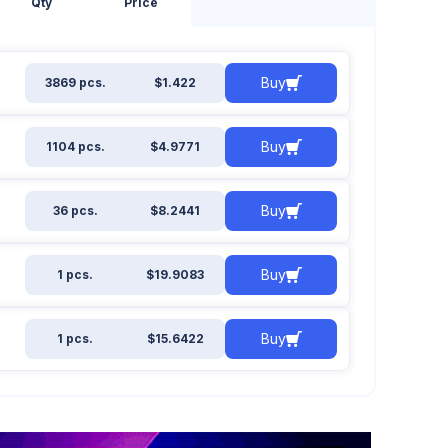
Qty
Price
Buy
3869 pcs.
$1.422
Buy
1104 pcs.
$4.9771
Buy
36 pcs.
$8.2441
Buy
1 pcs.
$19.9083
Buy
1 pcs.
$15.6422