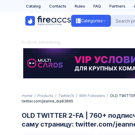
Catalog
Contacts
Rules
FAQ
Partners
Categories
In-store advertising
Home
Products
Twitter/X
With Followers
OLD TWITTER 
twitter.com/jeanne_dia83865
OLD TWITTER 2-FA | 760+ подпис
саму страницу: twitter.com/jean