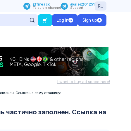
@fireacc
@alex201251
RU
Telegram channel
Support
Log in
Sign up
I want to buy ad space here!
полнен. Ссылка на саму страницу:
ь частично заполнен. Ссылка на