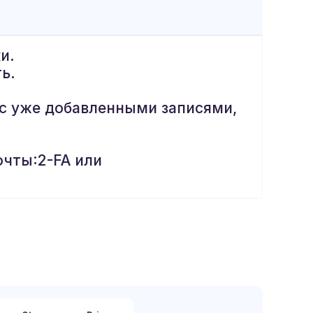
и.
ь.
и с уже добавленными записями,
очты:2-FA или