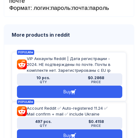
почте
Формат: логин:пароль:почта:пароль
More products in reddit
POPULAR
VIP Аккаунты Reddit | Дата регистрации -
2024. НЕ подтверждены по почте. Почты в
комплекте нет. Зарегистрированы с EU ip
10 pcs.
$0.2868
QTY
PRICE
Buy
POPULAR
Account Reddit ✅ Auto-registered 11.24 ✅
Mail confirm + mail ✅ include Ukraine
497 pcs.
$0.4158
QTY
PRICE
Buy